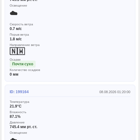
Освещение
☁️
Скорость ветра
0.7 м/с
Порыв ветра
1.8 м/с
Направление ветра
🇳🇼
Осадки
Почти сухо
Количество осадков
0 мм
ID: 199164
08.08.2026 01:20:00
Температура
21.9°C
Влажность
87.1%
Давление
745.4 мм рт. ст.
Освещение