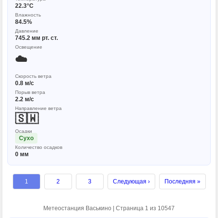
22.3°C
Влажность
84.5%
Давление
745.2 мм рт. ст.
Освещение
☁️
Скорость ветра
0.8 м/с
Порыв ветра
2.2 м/с
Направление ветра
🇸🇼
Осадки
Сухо
Количество осадков
0 мм
1
2
3
Следующая ›
Последняя »
Метеостанция Васькино | Страница 1 из 10547