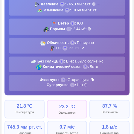
Давление
:
745.3 мм рт.ст.
🟢 →
?
Изменение
:
+0.60 мм рт. ст.
?
Ветер
:
ЮЗ
?
Порывы
:
2.44 м/с
🟢
?
Облачность
:
Пасмурно
?
СТ
: 23.1°C ↗
?
Без солнца
:
Вчера было солнечно
?
Климатический сезон
:
Лето
?
Фаза луны
:
Старая луна 🌘
?
Суперлуние
:
Нет 🌕
?
21.8 °C
87.7 %
23.2 °C
Температура
Влажность
Ощущается
745.3 мм рт. ст.
0.7 м/с
1.8 м/с
Давление
Скорость ветра
Порыв ветра