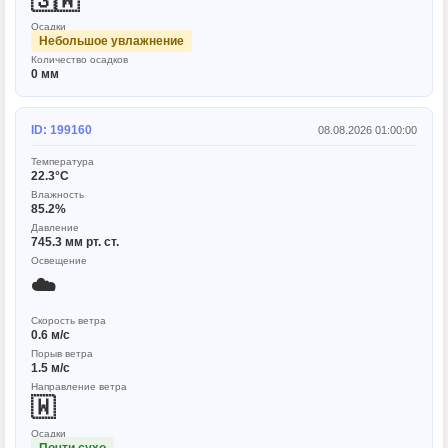
🇸🇼
Осадки
Небольшое увлажнение
Количество осадков
0 мм
ID: 199160
08.08.2026 01:00:00
Температура
22.3°C
Влажность
85.2%
Давление
745.3 мм рт. ст.
Освещение
☁️
Скорость ветра
0.6 м/с
Порыв ветра
1.5 м/с
Направление ветра
🇼
Осадки