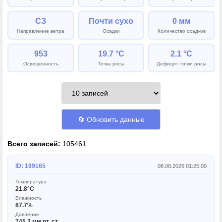
СЗ
Почти сухо
0 мм
Направление ветра
Осадки
Количество осадков
953
19.7 °C
2.1 °C
Освещенность
Точка росы
Дефицит точки росы
🔄 Обновить данные
Всего записей:
105461
ID: 199165
08.08.2026 01:25:00
Температура
21.8°C
Влажность
87.7%
Давление
745.3 мм рт. ст.