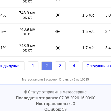
рт. ст.
743.9 мм
☀️
.4%
1.5 м/с
3.0
рт. ст.
743.9 мм
☀️
.5%
1.5 м/с
3.4
рт. ст.
743.9 мм
☀️
.1%
1.7 м/с
3.4
рт. ст.
Предыдущая
1
2
3
4
Следующая ›
Метеостанция Васькино | Страница 2 из 10535
🌐 Статус отправки в метеосервис
Последняя отправка:
07.08.2026 16:00:00
Неотправленных:
0
Ошибок:
59