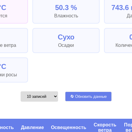
°C
50.3 %
743.6 
тся
Влажность
Д
З
Сухо
е ветра
Осадки
Количе
°C
ки росы
🔄 Обновить данные
Скорость
По
ность
Давление
Освещенность
ветра
ве