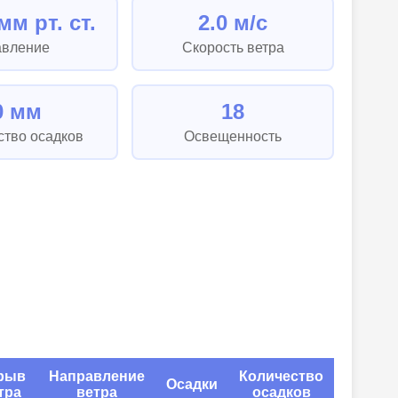
мм рт. ст.
2.0 м/с
авление
Скорость ветра
0 мм
18
ство осадков
Освещенность
рыв
Направление
Количество
Осадки
тра
ветра
осадков