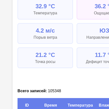
32.9 °C
36.2 
Температура
Ощущае
4.2 м/с
Ю
Порыв ветра
Направлени
21.2 °C
11.7 
Точка росы
Дефицит точ
Всего записей:
105348
ID
Время
Температура
Влаж