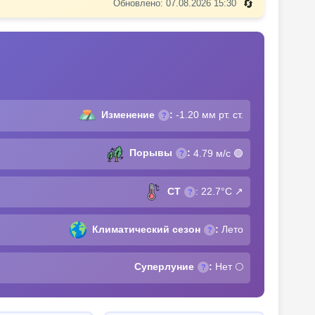
🔄
Обновлено: 07.08.2026 15:30
Изменение
:
-1.20 мм рт. ст.
?
Порывы
:
4.79 м/с
🟢
?
СТ
: 22.7°C ↗
?
Климатический сезон
:
Лето
?
Суперлуние
:
Нет 🌕
?