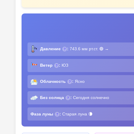
Давление
:
743.6 мм рт.ст.
🟢 →
?
Ветер
:
ЮЗ
?
Облачность
:
Ясно
?
Без солнца
:
Сегодня солнечно
?
Фаза луны
:
Старая луна 🌘
?