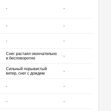
-
-
-
-
-
-
Снег растаял окончательно
-
и бесповоротно
Сильный порывистый
-
ветер, снег с дождем
-
-
-
-