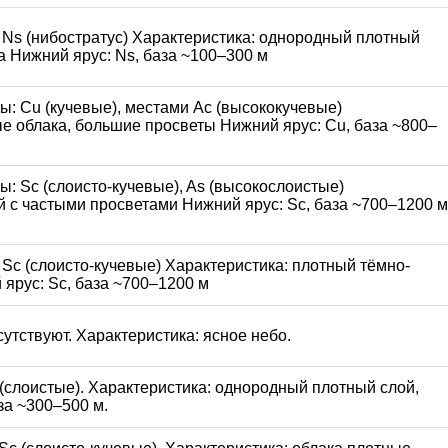
ы: Ns (нибостратус) Характеристика: однородный плотный
на Нижний ярус: Ns, база ~100–300 м
пы: Cu (кучевые), местами Ac (высококучевые)
е облака, большие просветы Нижний ярус: Cu, база ~800–
пы: Sc (слоисто-кучевые), As (высокослоистые)
й с частыми просветами Нижний ярус: Sc, база ~700–1200 м
: Sc (слоисто-кучевые) Характеристика: плотный тёмно-
 ярус: Sc, база ~700–1200 м
тсутствуют. Характеристика: ясное небо.
t (слоистые). Характеристика: однородный плотный слой,
аза ~300–500 м.