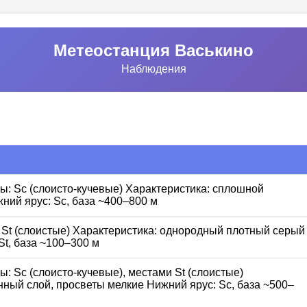
Метеостанция Васькино
Наблюдения
пы: Sc (слоисто-кучевые) Характеристика: сплошной
ний ярус: Sc, база ~400–800 м
ы: St (слоистые) Характеристика: однородный плотный серый
St, база ~100–300 м
пы: Sc (слоисто-кучевые), местами St (слоистые)
ный слой, просветы мелкие Нижний ярус: Sc, база ~500–