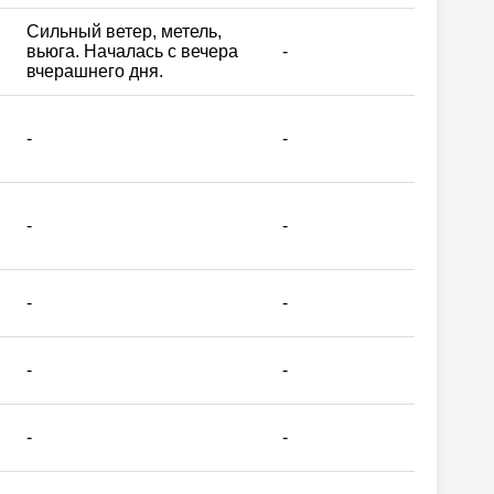
Сильный ветер, метель,
вьюга. Началась с вечера
-
вчерашнего дня.
-
-
-
-
-
-
-
-
-
-