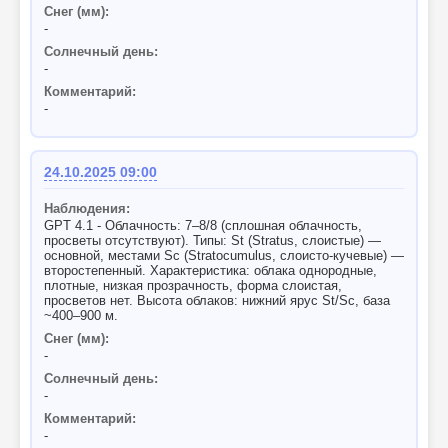
Снег (мм):
-
Солнечный день:
-
Комментарий:
-
24.10.2025 09:00
Наблюдения:
GPT 4.1 - Облачность: 7–8/8 (сплошная облачность,
просветы отсутствуют). Типы: St (Stratus, слоистые) —
основной, местами Sc (Stratocumulus, слоисто-кучевые) —
второстепенный. Характеристика: облака однородные,
плотные, низкая прозрачность, форма слоистая,
просветов нет. Высота облаков: нижний ярус St/Sc, база
~400–900 м.
Снег (мм):
-
Солнечный день:
-
Комментарий:
-