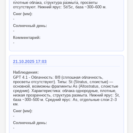
плотные облака, структура размыта, просветы
отсутствуют. Нижний ярус: St/Sc, база ~300–600 м.
Снег (мм):
-
Солнечный день:
-
Комментарий:
-
21.10.2025 17:03
Наблюдения:
GPT 4.1 - Облачность: 8/8 (сплошная облачность,
просветы отсутствуют). Типы: St (Stratus, слоистые) —
основной, возможны фрагменты As (Altostratus, слоистые
средние). Характеристика: облака однородные, плотные,
низкая прозрачность, структура размыта. Нижний ярус: St,
база ~300–500 м. Средний ярус: As, отдельные слои 2–3
км.
Снег (мм):
-
Солнечный день:
-