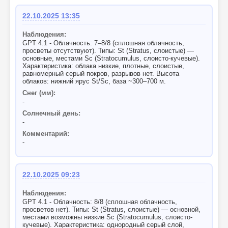
22.10.2025 13:35
Наблюдения:
GPT 4.1 - Облачность: 7–8/8 (сплошная облачность,
просветы отсутствуют). Типы: St (Stratus, слоистые) —
основные, местами Sc (Stratocumulus, слоисто-кучевые).
Характеристика: облака низкие, плотные, слоистые,
равномерный серый покров, разрывов нет. Высота
облаков: нижний ярус St/Sc, база ~300–700 м.
Снег (мм):
-
Солнечный день:
-
Комментарий:
-
22.10.2025 09:23
Наблюдения:
GPT 4.1 - Облачность: 8/8 (сплошная облачность,
просветов нет). Типы: St (Stratus, слоистые) — основной,
местами возможны низкие Sc (Stratocumulus, слоисто-
кучевые). Характеристика: однородный серый слой,