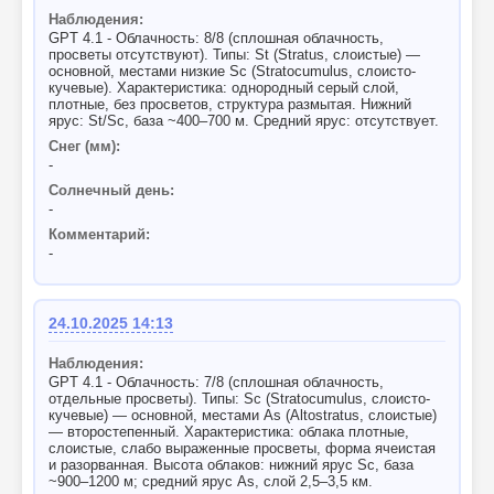
Наблюдения:
GPT 4.1 - Облачность: 8/8 (сплошная облачность,
просветы отсутствуют). Типы: St (Stratus, слоистые) —
основной, местами низкие Sc (Stratocumulus, слоисто-
кучевые). Характеристика: однородный серый слой,
плотные, без просветов, структура размытая. Нижний
ярус: St/Sc, база ~400–700 м. Средний ярус: отсутствует.
Снег (мм):
-
Солнечный день:
-
Комментарий:
-
24.10.2025 14:13
Наблюдения:
GPT 4.1 - Облачность: 7/8 (сплошная облачность,
отдельные просветы). Типы: Sc (Stratocumulus, слоисто-
кучевые) — основной, местами As (Altostratus, слоистые)
— второстепенный. Характеристика: облака плотные,
слоистые, слабо выраженные просветы, форма ячеистая
и разорванная. Высота облаков: нижний ярус Sc, база
~900–1200 м; средний ярус As, слой 2,5–3,5 км.