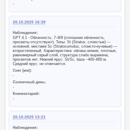
-
20.10.2025 16:39
Наблюдения:
GPT 4.1 - Облачность: 7–8/8 (сплошная облачность,
просветы отсутствуют). Типы: St (Stratus, слоистые) —
основной, местами Sc (Stratocumulus, слоисто-кучевые) —
второстепенный. Характеристика: облака низкие, плотные,
равномерный серый слой, структура слабо выражена,
просветов нет. Нижний ярус: St/Sc, база ~400–800 м.
Средний ярус: не отмечается.
Снег (мм):
-
Солнечный день:
-
Комментарий:
-
20.10.2025 13:21
Наблюдения: