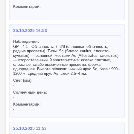
Комментарий:
-
25.10.2025 16:53
Наблюдения:
GPT 4.1 - Облачность: 7–8/8 (сплошная облачность,
редкие просветы). Типы: Sc (Stratocumulus, слоисто-
кучевые) — основной, местами As (Altostratus, слоистые)
— второстепенный. Характеристика: облака плотные,
слоистые, слабо выраженные просветы, форма
однородная. Высота облаков: нижний ярус Sc, база ~900–
1200 м; средний ярус As, слой 2,5–4 км.
Снег (мм):
-
Солнечный день:
-
Комментарий:
-
25.10.2025 11:53