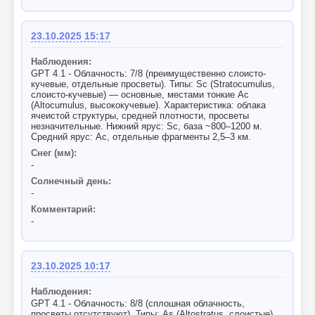
23.10.2025 15:17
Наблюдения:
GPT 4.1 - Облачность: 7/8 (преимущественно слоисто-
кучевые, отдельные просветы). Типы: Sc (Stratocumulus,
слоисто-кучевые) — основные, местами тонкие Ac
(Altocumulus, высококучевые). Характеристика: облака
ячеистой структуры, средней плотности, просветы
незначительные. Нижний ярус: Sc, база ~800–1200 м.
Средний ярус: Ac, отдельные фрагменты 2,5–3 км.
Снег (мм):
-
Солнечный день:
-
Комментарий:
-
23.10.2025 10:17
Наблюдения:
GPT 4.1 - Облачность: 8/8 (сплошная облачность,
просветы отсутствуют). Типы: As (Altostratus, слоистые),