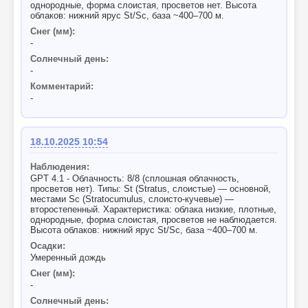
однородные, форма слоистая, просветов нет. Высота
облаков: нижний ярус St/Sc, база ~400–700 м.
Снег (мм):
-
Солнечный день:
-
Комментарий:
-
18.10.2025 10:54
Наблюдения:
GPT 4.1 - Облачность: 8/8 (сплошная облачность,
просветов нет). Типы: St (Stratus, слоистые) — основной,
местами Sc (Stratocumulus, слоисто-кучевые) —
второстепенный. Характеристика: облака низкие, плотные,
однородные, форма слоистая, просветов не наблюдается.
Высота облаков: нижний ярус St/Sc, база ~400–700 м.
Осадки:
Умеренный дождь
Снег (мм):
-
Солнечный день: