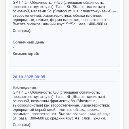
GPT 4.1 - Облачность: 7–8/8 (сплошная облачность,
просветы отсутствуют). Типы: St (Stratus, слоистые) —
основной, местами Sc (Stratocumulus, слоисто-кучевые) —
второстепенный. Характеристика: облака плотные,
однородные, низкие, форма слоистая, просветов нет.
Высота облаков: нижний ярус St/Sc, база ~400–900 м.
Снег (мм):
-
Солнечный день:
-
Комментарий:
-
20.10.2025 09:05
Наблюдения:
GPT 4.1 - Облачность: 8/8 (сплошная облачность,
просветы отсутствуют). Типы: St (Stratus, слоистые) —
основной, возможны фрагменты As (Altostratus,
высокослоистые) как второстепенные. Характеристика:
однородный серый слой, плотные облака, форма
размытая, просветов нет. Высота облаков: нижний ярус
St, база ~300–600 м; средний ярус As, слой ~2–3 км.
Снег (мм):